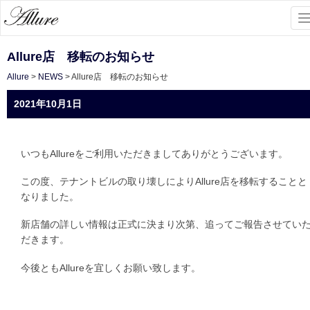
To
na
Allure店 移転のお知らせ
Allure
>
NEWS
>
Allure店 移転のお知らせ
2021年10月1日
いつもAllureをご利用いただきましてありがとうございます。
この度、テナントビルの取り壊しによりAllure店を移転することと
なりました。
新店舗の詳しい情報は正式に決まり次第、追ってご報告させてい
だきます。
今後ともAllureを宜しくお願い致します。