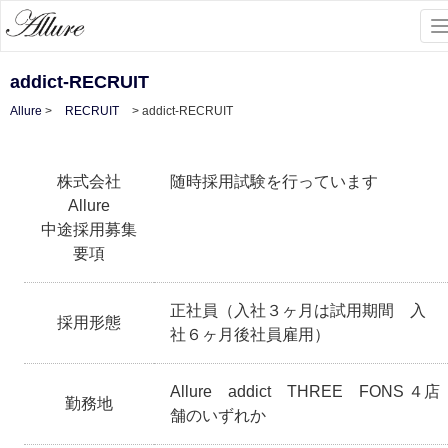
To
na
addict-RECRUIT
Allure
>
RECRUIT
>
addict-RECRUIT
株式会社
随時採用試験を行っています
Allure
中途採用募集
要項
正社員（入社３ヶ月は試用期間 入
採用形態
社６ヶ月後社員雇用）
Allure addict THREE FONS ４店
勤務地
舗のいずれか