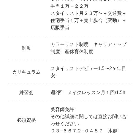
手当１万＝２２万
スタイリスト月２３万〜＋交通費＋
住宅手当１万＋売上歩合（変動）＋
店販手当
カラーリスト制度 キャリアアップ
制度
制度 産休育休制度
スタイリストデビュー1.5〜2￥年目
カリキュラム
安
練習会
週2回 メイクレッスン月１回/1.5h
美容師免許
その他詳細に関しては直接お問い合
必須資格
わせください
０３−６６７２−０４８７ 水越