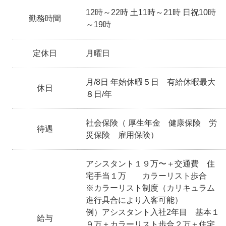
12時～22時 土11時～21時 日祝10時
勤務時間
～19時
定休日
月曜日
月/8日 年始休暇５日 有給休暇最大
休日
８日/年
社会保険（ 厚生年金 健康保険 労
待遇
災保険 雇用保険）
アシスタント１９万〜＋交通費 住
宅手当１万 カラーリスト歩合
※カラーリスト制度（カリキュラム
進行具合により入客可能）
例）アシスタント入社2年目 基本１
給与
９万＋カラーリスト歩合２万＋住宅